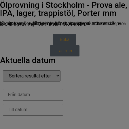
Ölprovning i Stockholm - Prova ale,
IPA, lager, trappistöl, Porter mm
Vill ni prova öl – tillsammans med era arbetskamrater, vänner och bekanta er med öl/ale från ”hela världen” och kanske upptäcka nya typer och sorter är ni välkomna på en trevlig och lärorik ölprovning i Gamla stan, Stockholm.
Boka
Läs mer
Aktuella datum