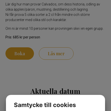
Lär dig hur man provar Calvados, om dess historia, odling av
olika äpplen/päron, mustning, destillering och lagring.
Ni får prova 5 olika sorter a 2 cl från mindre och större
producenter med olika stil och karaktär.
Om ni är minst 10 personer kan provningen ske i en egen grupp.
Pris: 685 kr per person
Boka
Läs mer
Aktuella datum
Samtycke till cookies