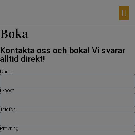
Aktuella d
Våra p
Möhippa 
Egna p
Boka
Kontakta oss och boka! Vi svarar
alltid direkt!
Namn
E-post
Telefon
Provning