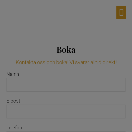
Aktuella d
Våra p
Möhippa 
Egna p
Boka
Kontakta oss och boka! Vi svarar alltid direkt!
Namn
E-post
Telefon