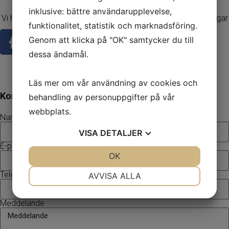
inklusive: bättre användarupplevelse,
Vi har förmedlat och arrangerat många uppskattade provningar sedan starten 2005.
funktionalitet, statistik och marknadsföring.
Genom att klicka på "OK" samtycker du till
dessa ändamål.
info@alltomprovningar.se
0762 543074
Läs mer om vår användning av cookies och
Vardagar och helger 08:00-18:00
Kontakta oss
behandling av personuppgifter på vår
webbplats.
Namn
VISA
DETALJER
E-post
JA
NEJ
OK
JA
NEJ
NÖDVÄNDIG
INSTÄLLNINGAR
Telefon
AVVISA ALLA
JA
NEJ
JA
NEJ
Meddelande
MARKNADSFÖRING
STATISTIK