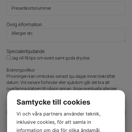
Övrig information
Specialerbjudande
Jag vill få tips om event samt goda drycker.
Bokningsvillkor
Provningen kan ombokas senast sju dagar innan bekräftat
datum. Vid senare förhinder eller sjukdom går det bra att
överlämna platsen till någon annan. Ange eventuella allergier
innan provningen.
Samtycke till cookies
Skicka
Vi och våra partners använder teknik,
inklusive cookies, för att samla in
information om dig för olika ändamål,