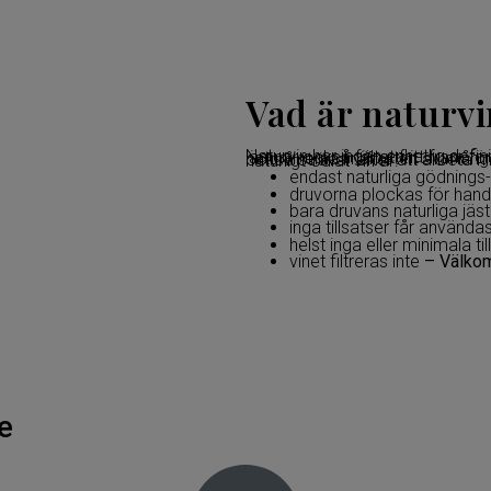
Vad är naturvi
Naturvin har ingen enhetlig definition. Detta gör det svårt för konsumenterna att förstå och lämnar också fältet fritt fram för tolkningar av vad naturvin är. Om svavel/sulfit är tillåtet hamnar naturvinerna i närheten av många biodynamiska odlare, eller andra småskaliga tillverkare som också strävar efter att arbeta med så lite naturpåverkan som möjligt. Utmärkande för ett naturligt odlat vin är:
endast naturliga gödning
druvorna plockas för han
bara druvans naturliga jäst
inga tillsatser får användas
helst inga eller minimala til
vinet filtreras inte
– Välkom
e