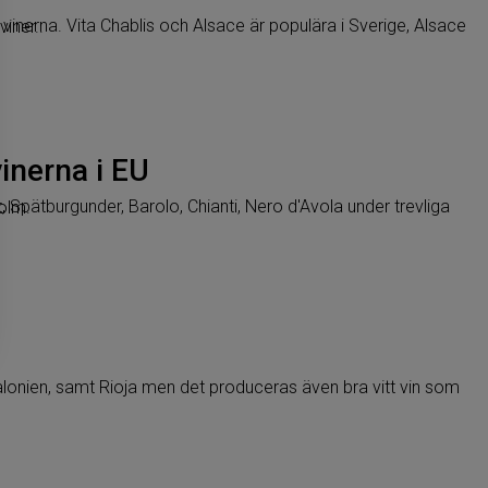
ar sina rosé viner..
inerna i EU
lt i Stockholm.