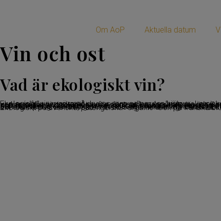
Om AoP
Aktuella datum
V
Vin och ost
Vad är ekologiskt vin?
Ekologiska viner görs på druvor som odlas utan hjälp av kemiska bekämpningsmedel som verkar inifrån vinrankan och som lämnar kvar spårämnen i druvan. Traditionell besprutning med kopparsulfat är dock tillåten för ekologiska viner i alla länder. För att ett vin ska klassas som ekologiskt i handeln krävs en kontroll av odling och tillverkning av en oberoende organisation, därefter sker en certifieringen som säkerställer att vinet uppfyller EU:s krav för ekologisk odling och tillverkning och slutligen kan vinet få en märkning. Det finns flera godkända märkningar inom EU, exempelvis EU-lövet som är EU:s egen märkning, franska Ecocert 