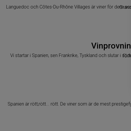
Languedoc och Côtes-
Vinprovnin
Vi startar i S