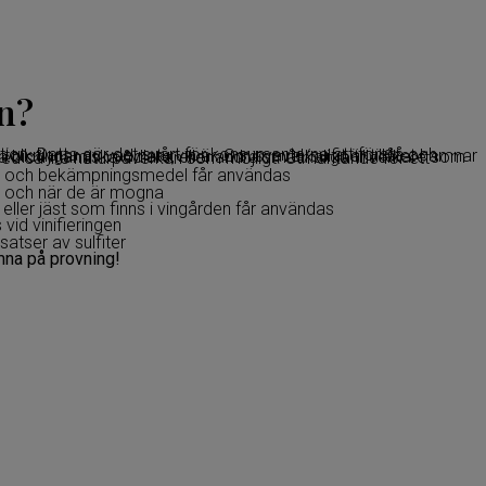
n?
s- och bekämpningsmedel får användas
d och när de är mogna
 eller jäst som finns i vingården får användas
 vid vinifieringen
lsatser av sulfiter
na på provning!