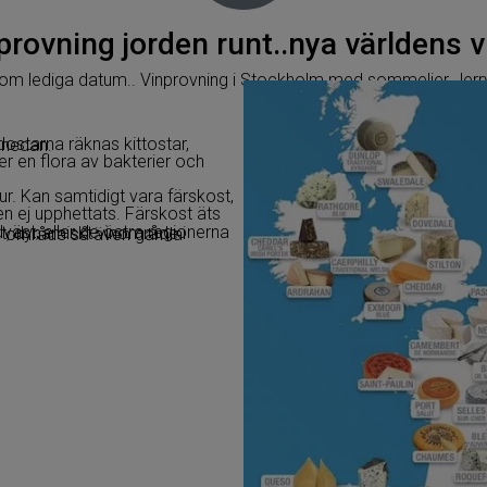
provning jorden runt..nya världens v
 om lediga datum.. Vinprovning i Stockholm med sommelier Jerr
g enligt nedan.