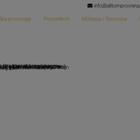
info@alltomprovning
åra provningar
Presentkort
Möhippa / Svensexa
och svenska KRAV. Ekologiskt på svenska, på engelska ”organic” och på franska”biologique”.