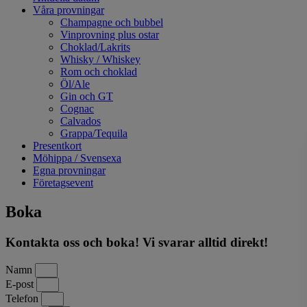
Våra provningar
Champagne och bubbel
Vinprovning plus ostar
Choklad/Lakrits
Whisky / Whiskey
Rom och choklad
Öl/Ale
Gin och GT
Cognac
Calvados
Grappa/Tequila
Presentkort
Möhippa / Svensexa
Egna provningar
Företagsevent
Boka
Kontakta oss och boka! Vi svarar alltid direkt!
Namn
E-post
Telefon