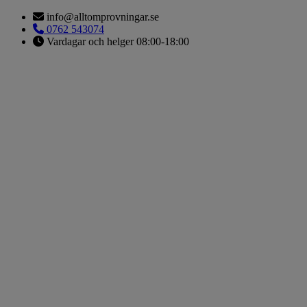
Hoppa
info@alltomprovningar.se
till
0762 543074
innehåll
Vardagar och helger 08:00-18:00