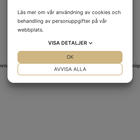
Läs mer om vår användning av cookies och
behandling av personuppgifter på vår
webbplats.
VISA
DETALJER
JA
NEJ
OK
JA
NEJ
nare förhinder eller sjukdom går det bra att överlämna platsen till nå
NÖDVÄNDIG
INSTÄLLNINGAR
AVVISA ALLA
JA
NEJ
JA
NEJ
MARKNADSFÖRING
STATISTIK