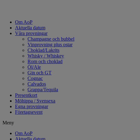
Om AoP
Aktuella datum
Våra provningar
Champagne och bubbel
Vinprovning plus ostar
Choklad/Lakrits
Whisky / Whiskey
Rom och choklad
Öl/Ale
Gin och GT
Cognac
Calvados
Grappa/Tequila
Presentkort
Möhippa / Svensexa
Egna provningar
Företagsevent
Meny
Om AoP
Aktuella datum