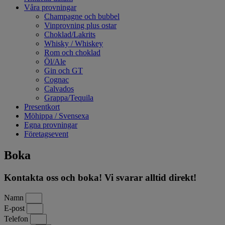
Våra provningar
Champagne och bubbel
Vinprovning plus ostar
Choklad/Lakrits
Whisky / Whiskey
Rom och choklad
Öl/Ale
Gin och GT
Cognac
Calvados
Grappa/Tequila
Presentkort
Möhippa / Svensexa
Egna provningar
Företagsevent
Boka
Kontakta oss och boka! Vi svarar alltid direkt!
Namn
E-post
Telefon