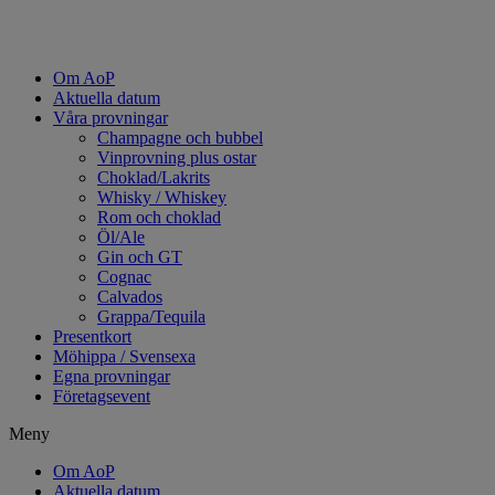
Om AoP
Aktuella datum
Våra provningar
Champagne och bubbel
Vinprovning plus ostar
Choklad/Lakrits
Whisky / Whiskey
Rom och choklad
Öl/Ale
Gin och GT
Cognac
Calvados
Grappa/Tequila
Presentkort
Möhippa / Svensexa
Egna provningar
Företagsevent
Meny
Om AoP
Aktuella datum