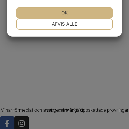
OK
NØDVENDIGE
PRÆFERENCER
AFVIS ALLE
MARKETING
STATISTIK
Vi har förmedlat och arrangerat många uppskattade provningar sedan starten 2005.