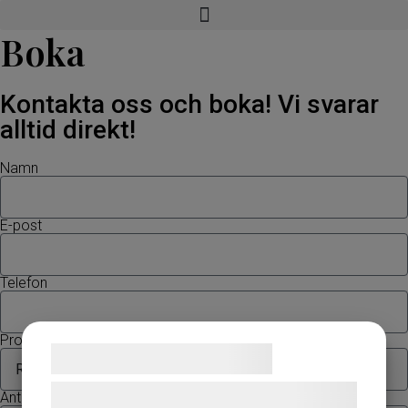
Boka
Kontakta oss och boka! Vi svarar
alltid direkt!
Namn
E-post
Telefon
Provning
Samtykke til cookies
Vi og vores samarbejdspartnere bruger
Antal deltagare