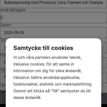
Antal deltagare
Datum
Tid
Samtycke till cookies
Presentkort
Vi och våra partners använder teknik,
inklusive cookies, för att samla in
Övrig information
information om dig för olika ändamål,
inklusive: bättre användarupplevelse,
funktionalitet, statistik och marknadsföring.
Specialerbjudande
Jag vill få tips om event samt goda drycker.
Genom att klicka på "OK" samtycker du till
Bokningsvillkor
Provningen kan ombokas senast sju dagar innan bekräftat datum. Vid senare förhinder eller sjukdom går det bra att överlämna platsen till någon annan. Ange eventuella allergier innan provningen.
dessa ändamål.
Skicka