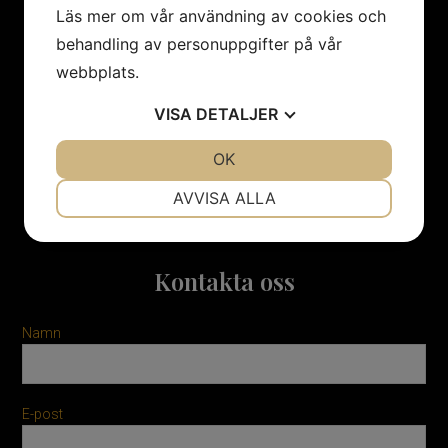
Läs mer om vår användning av cookies och
behandling av personuppgifter på vår
Vi har förmedlat och arrangerat många uppskattade provningar
webbplats.
sedan starten 2005.
VISA
DETALJER
info@alltomprovningar.se
JA
NEJ
OK
JA
NEJ
0762 543074
NÖDVÄNDIG
INSTÄLLNINGAR
AVVISA ALLA
Vardagar och helger 08:00-18:00
JA
NEJ
JA
NEJ
MARKNADSFÖRING
STATISTIK
Kontakta oss
Namn
E-post