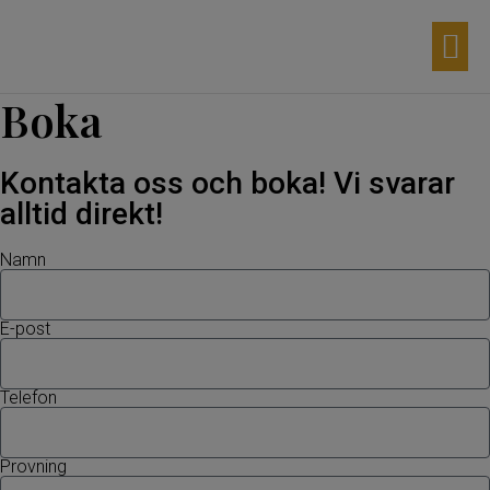
Aktuella d
Våra p
Möhippa 
Egna p
Boka
Kontakta oss och boka! Vi svarar
alltid direkt!
Namn
E-post
Telefon
Provning