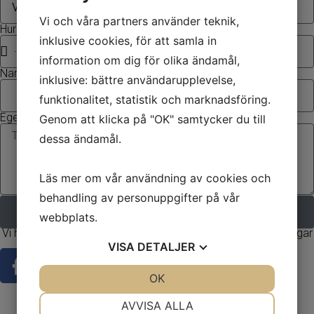
Vi och våra partners använder teknik,
Hur många personer det gäller för
inklusive cookies, för att samla in
information om dig för olika ändamål,
Namn på mottagaren
inklusive: bättre användarupplevelse,
funktionalitet, statistik och marknadsföring.
Egen hälsning
Genom att klicka på "OK" samtycker du till
dessa ändamål.
Läs mer om vår användning av cookies och
behandling av personuppgifter på vår
Beställ
webbplats.
Vi har förmedlat och arrangerat många uppskattade provningar sedan starten 2005.
VISA
DETALJER
JA
NEJ
OK
JA
NEJ
NÖDVÄNDIG
INSTÄLLNINGAR
info@alltomprovningar.se
AVVISA ALLA