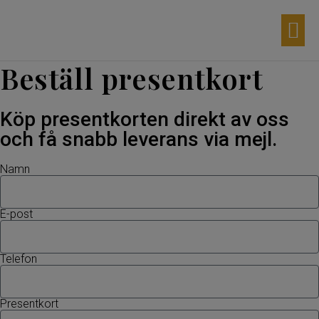
Aktuella d
Våra p
Möhippa 
Egna p
Beställ presentkort
Köp presentkorten direkt av oss
och få snabb leverans via mejl.
Namn
E-post
Telefon
Presentkort