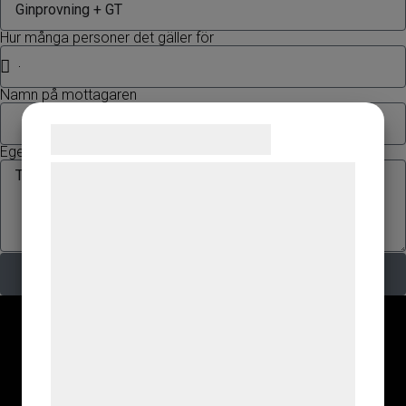
Hur många personer det gäller för
Namn på mottagaren
Samtykke til cookies
Egen hälsning
Vi og vores samarbejdspartnere bruger
teknologier, herunder cookies, til at
indsamle oplysninger om dig til forskellige
formål, herunder: Tilpasning af annoncering,
Beställ
bedre brugeroplevelse, funktionalitet,
statistik og marketing. Disse oplysninger
kan blive delt med annoncerings- og
analysepartnere, som kan kombinere dem
med data, du tidligere har givet dem eller
de har indsamlet gennem din brug af deres