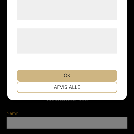
tjenester. Ved at klikke på 'OK' giver du
samtykke til disse formål.
Læs mere om vores brug af cookies og
Vi har förmedlat och arrangerat många uppskattade provningar
behandling af persondata på vores
sedan starten 2005.
hjemmeside.
info@alltomprovningar.se
0762 543074
OK
Vardagar och helger 08:00-18:00
NØDVENDIGE
PRÆFERENCER
AFVIS ALLE
Kontakta oss
MARKETING
STATISTIK
Namn