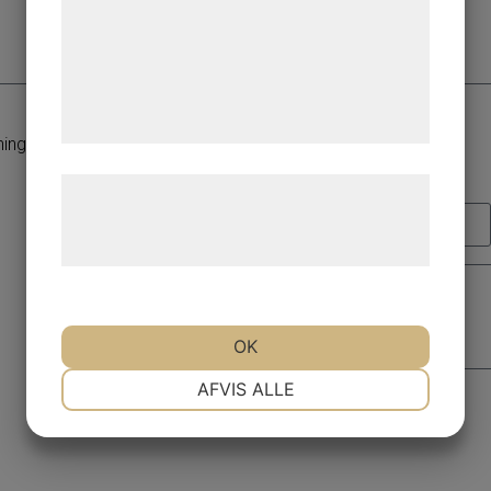
analysepartnere, som kan kombinere dem
med data, du tidligere har givet dem eller
de har indsamlet gennem din brug af deres
tjenester. Ved at klikke på 'OK' giver du
Beställ
samtykke til disse formål.
ingar sedan starten 2005.
Kontakta oss
Læs mere om vores brug af cookies og
Namn
behandling af persondata på vores
hjemmeside.
Meddelande
OK
NØDVENDIGE
PRÆFERENCER
AFVIS ALLE
MARKETING
STATISTIK