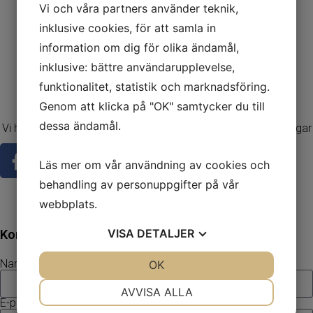
Vi och våra partners använder teknik,
inklusive cookies, för att samla in
information om dig för olika ändamål,
inklusive: bättre användarupplevelse,
funktionalitet, statistik och marknadsföring.
Genom att klicka på "OK" samtycker du till
dessa ändamål.
Vi har förmedlat och arrangerat många uppskattade provningar sedan starten 2005.
Läs mer om vår användning av cookies och
behandling av personuppgifter på vår
info@alltomprovningar.se
webbplats.
0762 543074
Vardagar och helger 08:00-18:00
VISA
DETALJER
Kontakta oss
Namn
JA
NEJ
OK
JA
NEJ
NÖDVÄNDIG
INSTÄLLNINGAR
AVVISA ALLA
E-post