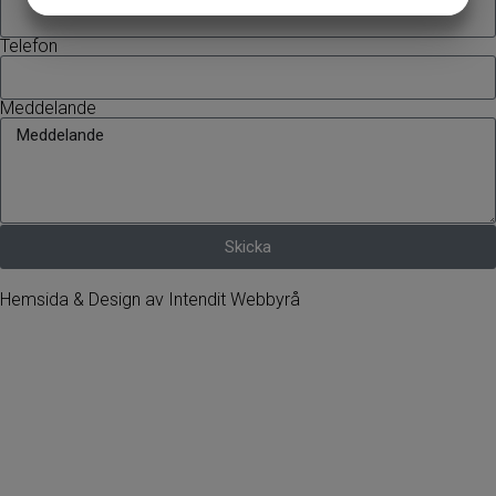
JA
NEJ
JA
NEJ
MARKNADSFÖRING
STATISTIK
Telefon
Meddelande
Skicka
Hemsida & Design av Intendit Webbyrå