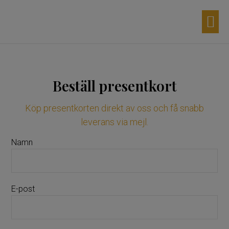
Aktuella d
Våra p
Möhippa 
Egna p
Beställ presentkort
Köp presentkorten direkt av oss och få snabb
leverans via mejl.
Namn
E-post