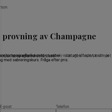
rson.
d provning av Champagne
rja champagnefrukosten, lunchen, middagen, festen, bröllopet eller studentfesten på. Så kom och lär er, en erfarenhet för livet!
 med sabreringskurs. Fråga efter pris.
E-post
Telefon